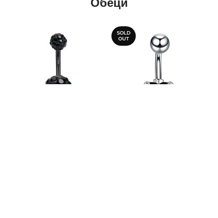
Обеци
SOLD
OUT
Обеци пъп – черна
Обеци пъп – черно сърце
кристали
с криле
9,72 €
7,67 €
(19,00лв.)
(15,00лв.)