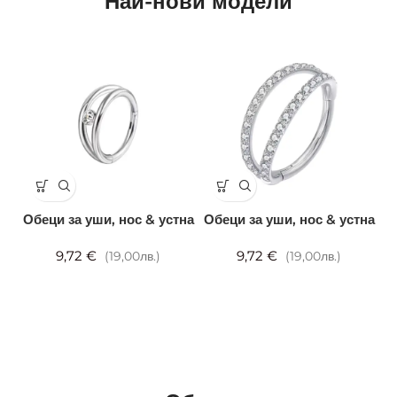
Най-нови модели
Обеци за уши, нос & устна
Обеци за уши, нос & устна
В
9,72 €
9,72 €
(19,00лв.)
(19,00лв.)