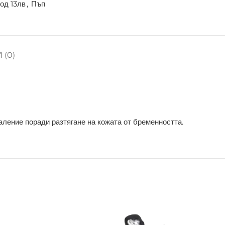
од 13лв
,
Пъп
 (0)
аление поради разтягане на кожата от бременността.