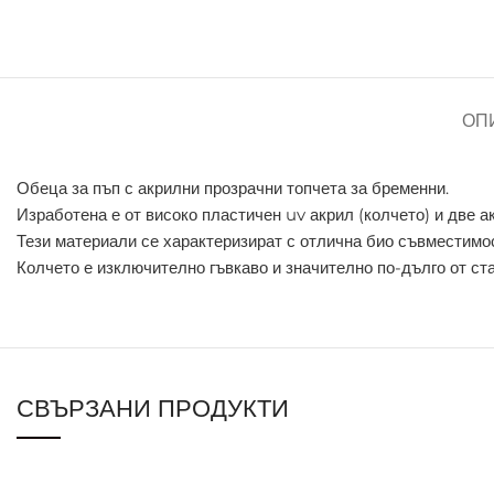
ОП
Обеца за пъп с акрилни прозрачни топчета за бременни.
Изработена е от високо пластичен uv акрил (колчето) и две а
Тези материали се характеризират с отлична био съвместимос
Колчето е изключително гъвкаво и значително по-дълго от ста
СВЪРЗАНИ ПРОДУКТИ