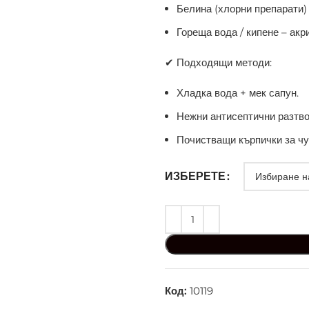
Белина (хлорни препарати) 
Гореща вода / кипене – ак
✔ Подходящи методи:
Хладка вода + мек сапун.
Нежни антисептични разтво
Почистващи кърпички за чу
ИЗБЕРЕТЕ
Код:
10119