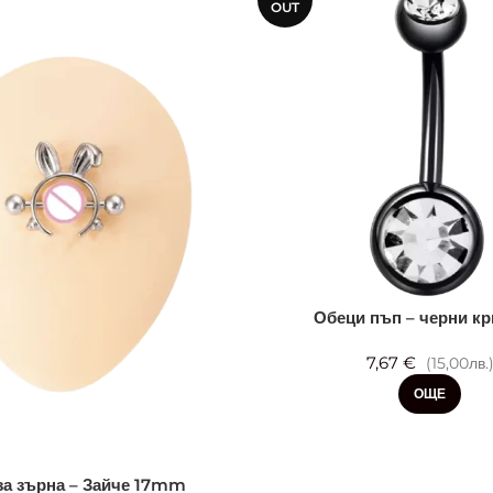
OUT
Обеци пъп – черни кр
7,67 €
(15,00лв.
ОЩЕ
за зърна – Зайче 17mm