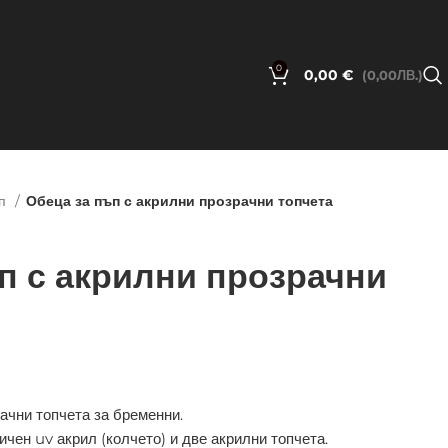
0
0,00 €
(0,00ЛВ.)
п
Обеца за пъп с акрилни прозрачни топчета
п с акрилни прозрачни
ачни топчета за бременни.
ичен uv акрил (колчето) и две акрилни топчета.