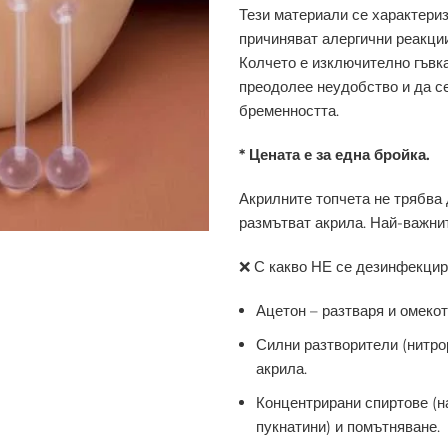
Тези материали се характериз
причиняват алергични реакции
Колчето е изключително гъвка
преодолее неудобство и да се
бременността.
* Цената е за една бройка.
Акрилните топчета не трябва 
размътват акрила. Най-важнит
❌ С какво НЕ се дезинфекцир
Ацетон – разтваря и омекот
Силни разтворители (нитро
акрила.
Концентрирани спиртове (н
пукнатини) и помътняване.