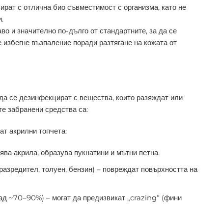
ират с отлична био съвместимост с организма, като не
.
во и значително по-дълго от стандартните, за да се
 избегне възпаление поради разтягане на кожата от
да се дезинфекцират с вещества, които разяждат или
е забранени средства са:
ат акрилни топчета:
ява акрила, образува пукнатини и мътни петна.
разредител, толуен, бензин) – повреждат повърхността на
ад ~70–90%) – могат да предизвикат „crazing“ (фини